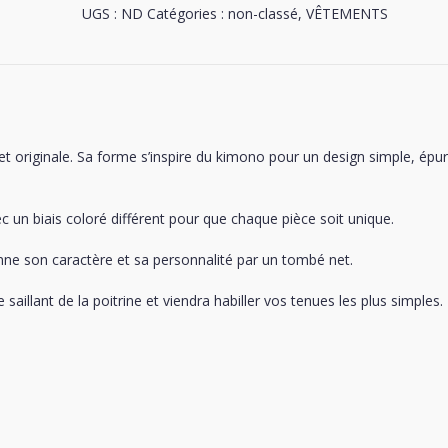
Veste
UGS :
ND
Catégories :
non-classé
,
VÊTEMENTS
Kùchù
Sixties
et originale. Sa forme s’inspire du kimono pour un design simple, épur
c un biais coloré différent pour que chaque pièce soit unique.
ne son caractère et sa personnalité par un tombé net.
e saillant de la poitrine et viendra habiller vos tenues les plus simples.