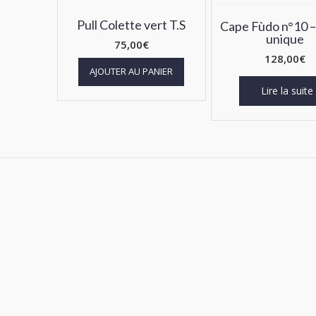
Pull Colette vert T.S
Cape Fùdo n°10 –
unique
75,00
€
128,00
€
AJOUTER AU PANIER
Lire la suite