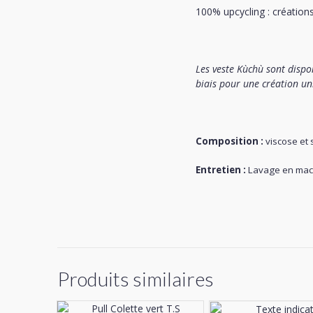
100% upcycling : créations
Les veste Kùchù sont dispon
biais pour une création u
Composition :
viscose et 
Entretien :
Lavage en mach
Produits similaires