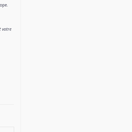
rope.
t votre