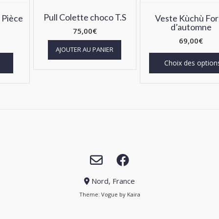
Pull Colette choco T.S
 Pièce
Veste Kùchù For
d’automne
75,00
€
69,00
€
AJOUTER AU PANIER
Choix des option
Nord, France
Theme:
Vogue
by Kaira