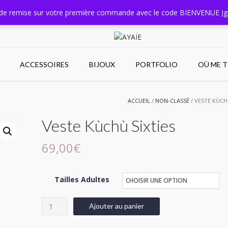
de remise sur votre première commande avec le code BIENVENUE
I
Nord, France
ACCESSOIRES
BIJOUX
PORTFOLIO
OÙ ME 
ACCUEIL
/
NON-CLASSÉ
/ VESTE KÙCH
Veste Kùchù Sixties
69,00
€
Tailles Adultes
quantité
Ajouter au panier
de